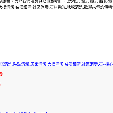
您服務。另外我們還有其它服務項目：,洗地,打蠟,打臘,打腊,除蠟,
大樓清潔,裝潢細清,社區消毒,石材拋光,地毯清洗,歡迎來電詢價唷^
,水塔清洗,駐點清潔,居家清潔,大樓清潔,裝潢細清,社區消毒,石材拋
9
6