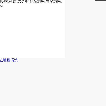
除腊,除臘,洗水塔,駐點清潔,居家清潔,
^
光,地毯清洗