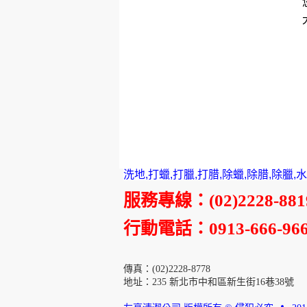
洗地,打蠟,打臘,打腊,除蠟,除腊,除臘
服務專線
：
(02)2228-881
行動電話
：0913-666-96
傳真
：
(02)2228-8778
地址：235 新北市中和區新生街16巷38號