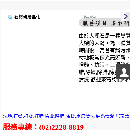
石材研磨晶化
由於大理石是一種變
大樓的大廳，為一種
時間後，常會有髒污
材地板常保光亮如新
增豔、抗污、止滑等多
腊,除蠟,除腊,除臘,
清洗,歡迎來電詢價唷^
洗地,打蠟,打臘,打腊,除蠟,除腊,除臘,水塔清洗,駐點清潔,居家
服務專線
：
(02)2228-8819